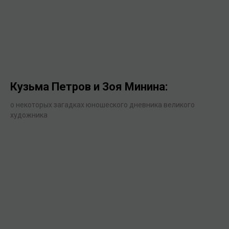
Кузьма Петров и Зоя Минина:
о некоторых загадках юношеского дневника великого
художника