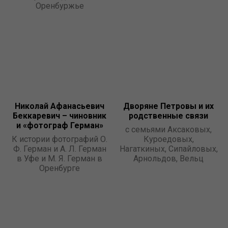
Оренбуржье
Николай Афанасьевич
Дворяне Петровы и их
Беккаревич – чиновник
родственные связи
и «фотограф Герман»
с семьями Аксаковых,
К истории фотографий О.
Куроедовых,
Ф. Герман и А. Л. Герман
Нагаткиных, Сипайловых,
в Уфе и М. Я. Герман в
Арнольдов, Вельц
Оренбурге