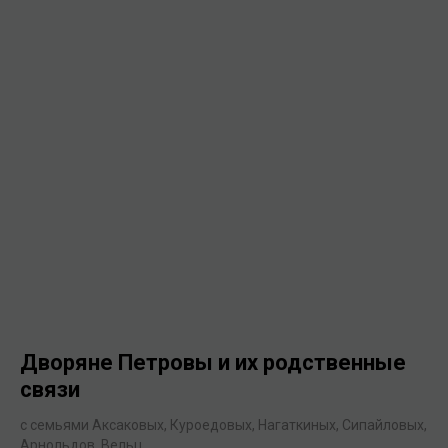
Дворяне Петровы и их родственные
связи
с семьями Аксаковых, Куроедовых, Нагаткиных, Сипайловых,
Арнольдов, Вельц