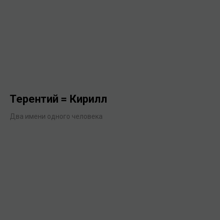
Терентий = Кирилл
Два имени одного человека