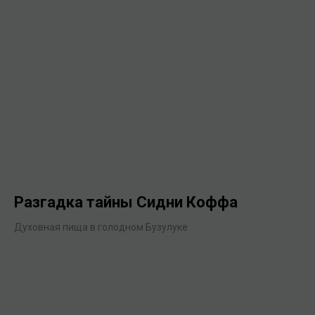
Разгадка тайны Сидни Коффа
Духовная пища в голодном Бузулуке