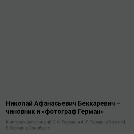
Николай Афанасьевич Беккаревич –
чиновник и «фотограф Герман»
К истории фотографий О. Ф. Герман и А. Л. Герман в Уфе и М.
Я. Герман в Оренбурге