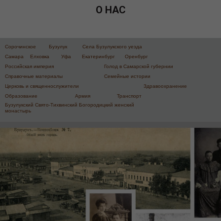
О НАС
Сорочинское
Бузулук
Села Бузулукского уезда
Самара
Елховка
Уфа
Eкатеринбург
Оренбург
Российская империя
Голод в Самарской губернии
Справочные материалы
Семейные истории
Церковь и священнослужители
Здравоохранение
Образование
Армия
Транспорт
Бузулукский Свято-Тихвинский Богородицкий женский
монастырь