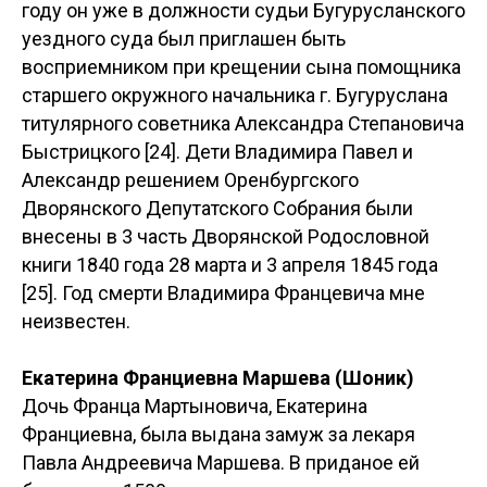
Таким образом, кроме престижа древнего
родства, Елизавета Ивановна являлась к тому
же наследницей части земельных владений
умершего отца, Ивана Петровича Куроедова.
После выхода в отставку Владимир Францевич
поступил на штатскую службу. По долгу службы
он вместе с семьёй проживал в разные годы в
селе Троицком Куроедово тож, в Бугульме,
Бузулуке и Бугуруслане. В 1837-1838 годах был
Бугульминским городничим [22], в одном из
судебных дел 1840 года имеется рапорт
«бузулуцкого исправника» Шоника [23], а в 1846
году он уже в должности судьи Бугурусланского