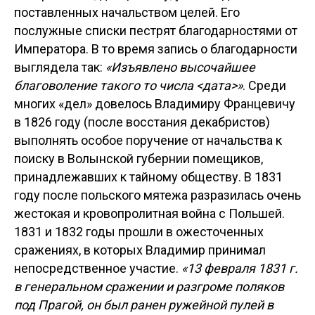
поставленных начальством целей. Его
послужные списки пестрят благодарностями от
Императора. В то время запись о благодарности
выглядела так:
«Изъявлено высочайшее
благоволение такого то числа <дата>»
. Среди
многих «дел» довелось Владимиру Францевичу
в 1826 году (после восстания декабристов)
выполнять особое поручение от начальства к
поиску в Волынской губернии помещиков,
принадлежавших к тайному обществу. В 1831
году после польского мятежа разразилась очень
жестокая и кровопролитная война с Польшей.
1831 и 1832 годы прошли в ожесточенных
сражениях, в которых Владимир принимал
непосредственное участие.
«13 февраля 1831 г.
в генеральном сражении и разгроме поляков
под Прагой, он был ранен ружейной пулей в