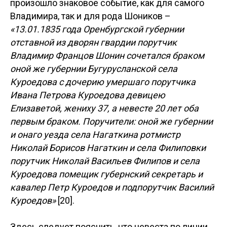
произошло знаковое событие, как для самого
Владимира, так и для рода Шоников –
«13.01.1835 года Оренбургской губернии
отставной из дворян гвардии порутчик
Владимир Францов Шонин сочетался браком
оной же губернии Бугурусланской села
Куроедова с дочерию умершаго порутчика
Ивана Петрова Куроедова девицею
Елизаветой, жениху 37, а невесте 20 лет оба
первым браком. Поручители: оной же губернии
и онаго уезда села Нагаткина ротмистр
Николай Борисов Нагаткин и села Филиповки
порутчик Николай Васильев Филипов и села
Куроедова помещик губернский секретарь и
кавалер Петр Куроедов и подпорутчик Василий
Куроедов»
[20].
Здесь следует пояснить, что невеста по линии