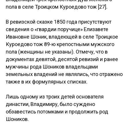
1810 год по медицинскому списку Павел
Маршев – лекарь, на 1817 год – штаб-лекарь без
чина, в списке 1820 года он не значится. Можно
предположить его раннюю смерть. В браке
детей не было. В январе 1846 года вдова
коллежского советника Екатерина Францева
была восприемницей своей племянницы Ольги
Владимировны. По ревизской сказке
Бугурусланского уезда 1850 года [26] в числе
владельцев имений и крепостных указана
Маршева Екатерина Францева, вдова
коллежского советника, владелица сельца
Екатериновки с 43-мя крестьянами и восемью
дворовыми (мужского пола). В документах
ревизии 1858 года она также указана, но уже
владелицей трёх крепостных душ женского
пола в селе Троицком Куроедово тож [27].