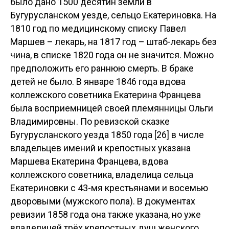
уездного суда был приглашен быть
восприемником при крещении сына помощника
старшего окружного начальника г. Бугуруслана
титулярного советника Александра Степановича
Быстрицкого [24]. Дети Владимира Павел и
Александр решением Оренбургского
Дворянского Депутатского Собрания были
внесены в 3 часть Дворянской Родословной
книги 1840 года 28 марта и 3 апреля 1845 года
[25]. Год смерти Владимира Францевича мне
неизвестен.
Екатерина Франциевна Маршева (Шоник)
Дочь Франца Мартыновича, Екатерина
Франциевна, была выдана замуж за лекаря
Павла Андреевича Маршева. В приданое ей
было дано 1500 десятин земли в
Бугурусланском уезде, сельцо Екатериновка. На