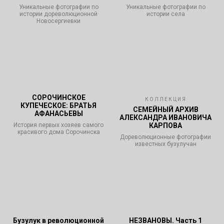
Уникальные фотографии по
Уникальные фотографии по
истории дореволюционной
истории села
Новосергиевки
СОРОЧИНСКОЕ
КОЛЛЕКЦИЯ
КУПЕЧЕСКОЕ: БРАТЬЯ
СЕМЕЙНЫЙ АРХИВ
АФАНАСЬЕВЫ
АЛЕКСАНДРА ИВАНОВИЧА
История первых хозяев самого
КАРПОВА
красивого дома Сорочинска
Дореволюционные фотографии
известных бузулучан
Бузулук в революционной
НЕЗВАНОВЫ. Часть 1