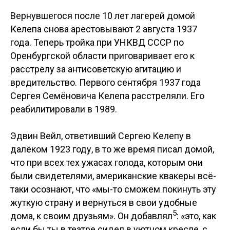
Вернувшегося после 10 лет лагерей домой
Келепа снова арестовывают 2 августа 1937
года. Теперь тройка при УНКВД СССР по
Оренбургской области приговаривает его к
расстрелу за антисоветскую агитацию и
вредительство. Первого сентября 1937 года
Сергея Семёновича Келепа расстреляли. Его
реабилитировали в 1989.
Эдвин Вейл, ответивший Сергею Келепу в
далёком 1923 году, в то же время писал домой,
что при всех тех ужасах голода, которым они
были свидетелями, американские квакеры всё-
таки осознают, что «мы-то сможем покинуть эту
жуткую страну и вернуться в свои удобные
5
дома, к своим друзьям». Он добавлял
: «это, как
если бы ты в театре сидел в уютном кресле, с