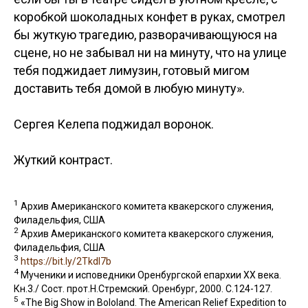
коробкой шоколадных конфет в руках, смотрел
бы жуткую трагедию, разворачивающуюся на
сцене, но не забывал ни на минуту, что на улице
тебя поджидает лимузин, готовый мигом
доставить тебя домой в любую минуту».
Сергея Келепа поджидал воронок.
Жуткий контраст.
1
Архив Американского комитета квакерского служения,
Филадельфия, США
2
Архив Американского комитета квакерского служения,
Филадельфия, США
3
https://bit.ly/2Tkdl7b
4
Мученики и исповедники Оренбургской епархии ХХ века.
Кн.3./ Сост. прот.Н.Стремский. Оренбург, 2000. С.124-127.
5
«The Big Show in Bololand. The American Relief Expedition to